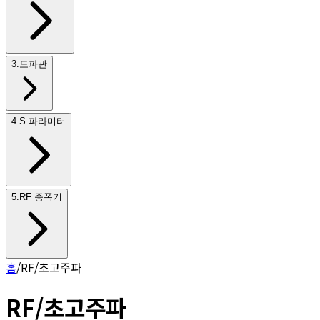
3
.
도파관
4
.
S 파라미터
5
.
RF 증폭기
홈
/
RF/초고주파
RF/초고주파