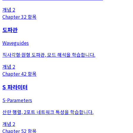
개념
2
Chapter
3
2
항목
도파관
Waveguides
직사각형·원형 도파관, 모드 해석을 학습합니다.
개념
2
Chapter
4
2
항목
S 파라미터
S-Parameters
산란 행렬, 2포트 네트워크 특성을 학습합니다.
개념
2
Chapter
5
2
항목