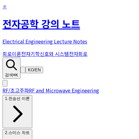
⚛
전자공학 강의 노트
Electrical Engineering Lecture Notes
회로이론
전자기학
신호와 시스템
전자회로
KO
/
EN
검색
⌘K
RF/초고주파
RF and Microwave Engineering
1
.
전송선 이론
2
.
스미스 차트