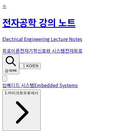
⚛
전자공학 강의 노트
Electrical Engineering Lecture Notes
회로이론
전자기학
신호와 시스템
전자회로
KO
/
EN
검색
⌘K
임베디드 시스템
Embedded Systems
1
.
마이크로프로세서