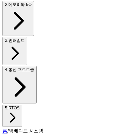
2
.
메모리와 I/O
3
.
인터럽트
4
.
통신 프로토콜
5
.
RTOS
홈
/
임베디드 시스템