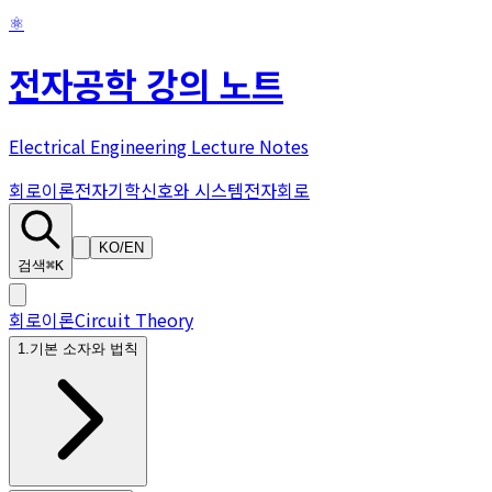
⚛
전자공학 강의 노트
Electrical Engineering Lecture Notes
회로이론
전자기학
신호와 시스템
전자회로
KO
/
EN
검색
⌘K
회로이론
Circuit Theory
1
.
기본 소자와 법칙