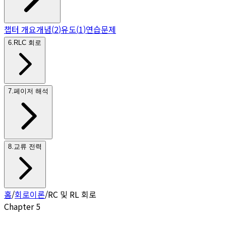
챕터 개요
개념
(
2
)
유도
(
1
)
연습문제
6
.
RLC 회로
7
.
페이저 해석
8
.
교류 전력
홈
/
회로이론
/
RC 및 RL 회로
Chapter
5