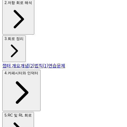
2
.
저항 회로 해석
3
.
회로 정리
챕터 개요
개념
(
2
)
법칙
(
1
)
연습문제
4
.
커패시터와 인덕터
5
.
RC 및 RL 회로