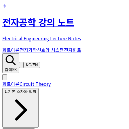
⚛
전자공학 강의 노트
Electrical Engineering Lecture Notes
회로이론
전자기학
신호와 시스템
전자회로
KO
/
EN
검색
⌘K
회로이론
Circuit Theory
1
.
기본 소자와 법칙